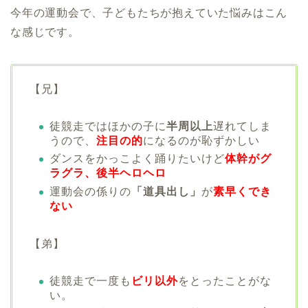
今年の運動会で、子どもたちが抱えていた悩みはこん
な感じです。
【兄】
徒競走ではほかの子に
半周以上
遅れてしま
うので、
注目の的
になるのが恥ずかしい
ダンスをかっこよく踊りたいけど
体幹がグ
ラグラ、後半ヘロヘロ
運動会の係りの
「道具出し」
が
素早くでき
ない
【弟】
徒競走で一度も
ビリ以外
をとったことがな
い。