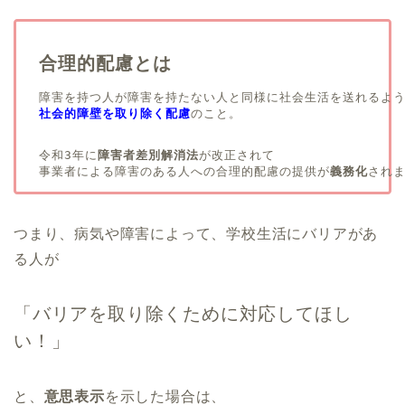
社会的障壁を取り除く配慮
のこと。

令和3年に
障害者差別解消法
が改正されて

事業者による障害のある人への合理的配慮の提供が
義務化
され
つまり、病気や障害によって、学校生活にバリアがあ
る人が
「バリアを取り除くために対応してほし
い！」
と、
意思表示
を示した場合は、