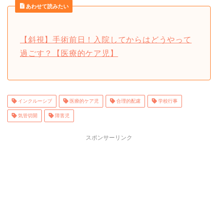
あわせて読みたい
【斜視】手術前日！入院してからはどうやって
過ごす？【医療的ケア児】
インクルーシブ
医療的ケア児
合理的配慮
学校行事
気管切開
障害児
スポンサーリンク